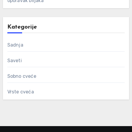
oporavak biljaka
Kategorije
Sadnja
Saveti
Sobno cveće
Vrste cveća