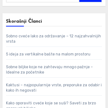
Skorašnji Članci
Sobno cveće lako za održavanje – 12 najzahvalnijih
vrsta
5 ideja za vertikalne bašte na malom prostoru
Sobne biljke koje ne zahtevaju mnogo pažnje –
Idealne za početnike
Kaktusi – najpopularnije vrste, preporuke za odabir i
kako ih negovati
Kako oporaviti cveće koje se suši? Saveti za brzo