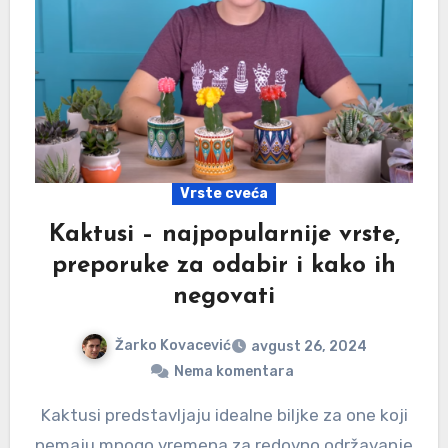
Vrste cveća
Kaktusi – najpopularnije vrste,
preporuke za odabir i kako ih
negovati
Žarko Kovacević
avgust 26, 2024
Nema komentara
Kaktusi predstavljaju idealne biljke za one koji
nemaju mnogo vremena za redovno održavanje