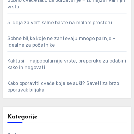
Sobno cveće lako za održavanje – 12 najzahvalnijih
vrsta
5 ideja za vertikalne bašte na malom prostoru
Sobne biljke koje ne zahtevaju mnogo pažnje –
Idealne za početnike
Kaktusi – najpopularnije vrste, preporuke za odabir i
kako ih negovati
Kako oporaviti cveće koje se suši? Saveti za brzo
oporavak biljaka
Kategorije