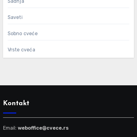
Sadnja
Saveti
Sobno cveće
Vrste cveća
Kontakt
Email:
weboffice@cvece.rs